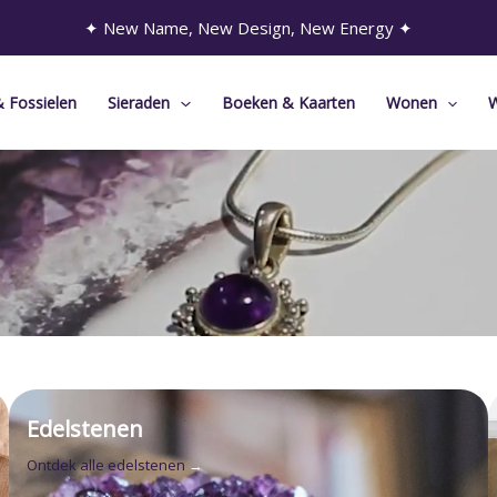
✦ New Name, New Design, New Energy ✦
& Fossielen
Sieraden
Boeken & Kaarten
Wonen
W
Edelstenen
Ontdek alle edelstenen
→