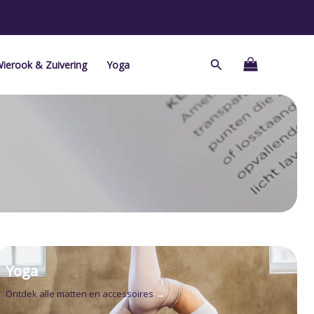
Zoeken
ierook & Zuivering
Yoga
Yoga
Ontdek alle matten en accessoires
→