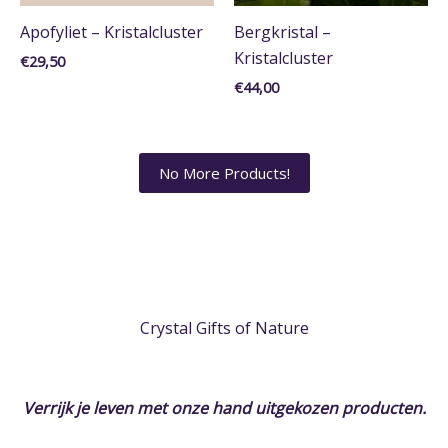
Meridianen & Organen
Apofyliet – Kristalcluster
Bergkristal –
Alle
Kristalcluster
€
29,50
Circulatie meridiaan 7e
€
44,00
Drievoudig verwarmer meridiaan 6e
Dunne darm meridiaan 4e
Hartmeridiaan 4e
Sterrenbeeld
No More Products!
Alle
Boogschutter
Kreeft
Ram
Tweelingen
Vissen
Crystal Gifts of Nature
Waterman
Weegschaal
Vorm
Verrijk je leven met onze hand uitgekozen
producten.
Kristalcluster