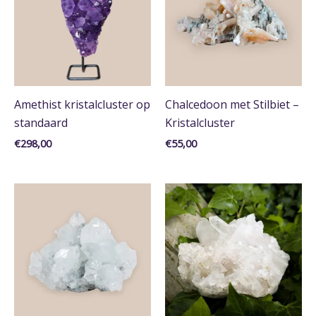
Ruw/Half Gepolijst
Edelstenen & Mineralen
Amethist
Apofyliet
Amethist kristalcluster op
Chalcedoon met Stilbiet –
Bergkristal
standaard
Kristalcluster
Chalcedoon
€
298,00
€
55,00
Stilbiet
Kleur
Grijs
Paars
Roze
Transparant
Wit
Chakra
Alle
Derde Oog Chakra
Hart Chakra
Kruin Chakra