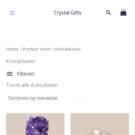
Ga
naar
Zoeken
Crystal Gifts
de
inhoud
Home
/ Product Vorm / Kristalcluster
Kristalcluster
Filteren
Kristalcluster
Gesorteerd
Toont alle 4 resultaten
op
nieuwste
Filters verwijderen
Categorie
Edelstenen & Fossielen
Edelstenen