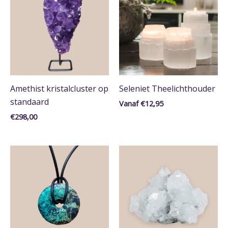
Edelstenen
Geslepen vormen
Ruw/Half Gepolijst
Trommelstenen
Woonaccessoires
Lampen
Seleniet
Amethist kristalcluster op
Seleniet Theelichthouder
Theelichthouders
standaard
Vanaf
€
12,95
Sieraden
€
298,00
Armbanden
Kralen-armbanden
Kettingen
Donuts
Zilver
Ringen
Edelstenen & Mineralen