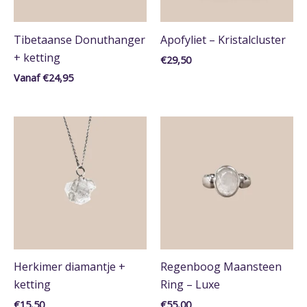
Amethist
Apofyliet
Herkimer
Tibetaanse Donuthanger
Apofyliet – Kristalcluster
Howliet
+ ketting
€
29,50
Muscoviet
Vanaf
€
24,95
Regenboog Maansteen
Rutielkwarts
Saffier
SHOW MORE
Kleur
Beige
Blauw
Bruin
Goud
Grijs
Groen
Multi-color
Paars
Transparant
Turquoise
Wit
Herkimer diamantje +
Regenboog Maansteen
Chakra
ketting
Ring – Luxe
Derde Oog Chakra
€
15,50
€
55,00