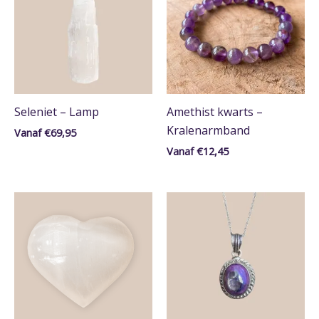
Sterrenbeeld
Kreeft
Maagd
Ram
Schorpioen
Stier
Seleniet – Lamp
Amethist kwarts –
Tweelingen
Kralenarmband
Vanaf
€
69,95
Vissen
Vanaf
€
12,45
Waterman
Weegschaal
Vorm
Druppel
Hart
Kristalcluster
Ovaal