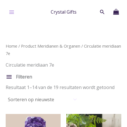
Ga
naar
Zoeken
Crystal Gifts
de
inhoud
Home
/ Product Meridianen & Organen / Circulatie meridiaan
7e
Circulatie meridiaan 7e
Filteren
Circulatie meridiaan 7e
Gesor
Resultaat 1–14 van de 19 resultaten wordt getoond
op
nieuw
Filters verwijderen
Categorie
Edelstenen & Fossielen